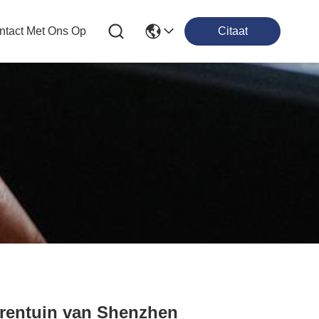
tact Met Ons Op
Citaat
erentuin van Shenzhen