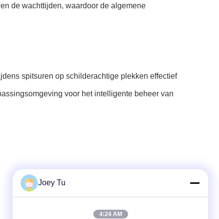
n en de wachttijden, waardoor de algemene
dens spitsuren op schilderachtige plekken effectief
passingsomgeving voor het intelligente beheer van
Joey Tu
Snel contact
4:24 AM