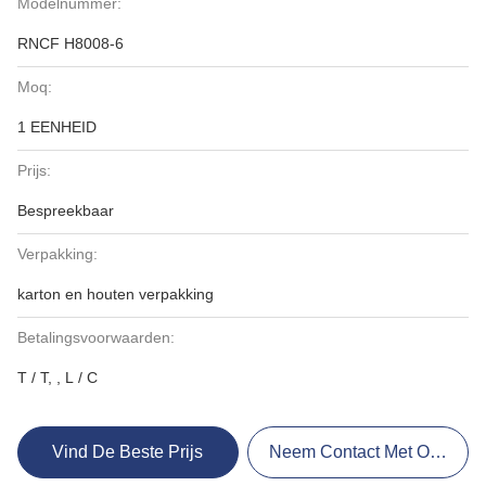
Modelnummer:
RNCF H8008-6
Moq:
1 EENHEID
Prijs:
Bespreekbaar
Verpakking:
karton en houten verpakking
Betalingsvoorwaarden:
T / T, , L / C
Vind De Beste Prijs
Neem Contact Met Ons Op