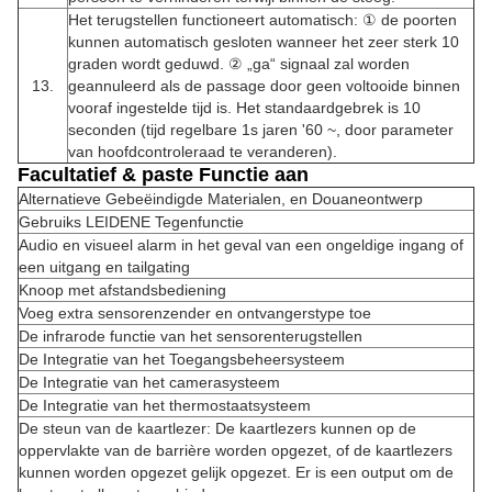
Het terugstellen functioneert automatisch: ① de poorten
kunnen automatisch gesloten wanneer het zeer sterk 10
graden wordt geduwd. ② „ga“ signaal zal worden
13.
geannuleerd als de passage door geen voltooide binnen
vooraf ingestelde tijd is. Het standaardgebrek is 10
seconden (tijd regelbare 1s jaren '60 ~, door parameter
van hoofdcontroleraad te veranderen).
Facultatief & paste Functie aan
Alternatieve Gebeëindigde Materialen, en Douaneontwerp
Gebruiks LEIDENE Tegenfunctie
Audio en visueel alarm in het geval van een ongeldige ingang of
een uitgang en tailgating
Knoop met afstandsbediening
Voeg extra sensorenzender en ontvangerstype toe
De infrarode functie van het sensorenterugstellen
De Integratie van het Toegangsbeheersysteem
De Integratie van het camerasysteem
De Integratie van het thermostaatsysteem
De steun van de kaartlezer: De kaartlezers kunnen op de
oppervlakte van de barrière worden opgezet, of de kaartlezers
kunnen worden opgezet gelijk opgezet. Er is een output om de