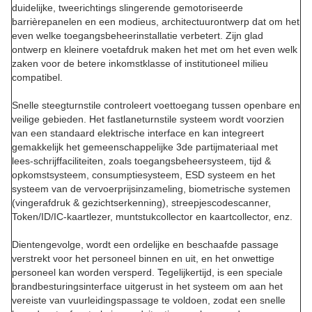
duidelijke, tweerichtings slingerende gemotoriseerde
barrièrepanelen en een modieus, architectuurontwerp dat om het
even welke toegangsbeheerinstallatie verbetert. Zijn glad
ontwerp en kleinere voetafdruk maken het met om het even welk
zaken voor de betere inkomstklasse of institutioneel milieu
compatibel.
Snelle steegturnstile controleert voettoegang tussen openbare en
veilige gebieden. Het fastlaneturnstile systeem wordt voorzien
van een standaard elektrische interface en kan integreert
gemakkelijk het gemeenschappelijke 3de partijmateriaal met
lees-schrijffaciliteiten, zoals toegangsbeheersysteem, tijd &
opkomstsysteem, consumptiesysteem, ESD systeem en het
systeem van de vervoerprijsinzameling, biometrische systemen
(vingerafdruk & gezichtserkenning), streepjescodescanner,
Token/ID/IC-kaartlezer, muntstukcollector en kaartcollector, enz.
Dientengevolge, wordt een ordelijke en beschaafde passage
verstrekt voor het personeel binnen en uit, en het onwettige
personeel kan worden versperd. Tegelijkertijd, is een speciale
brandbesturingsinterface uitgerust in het systeem om aan het
vereiste van vuurleidingspassage te voldoen, zodat een snelle