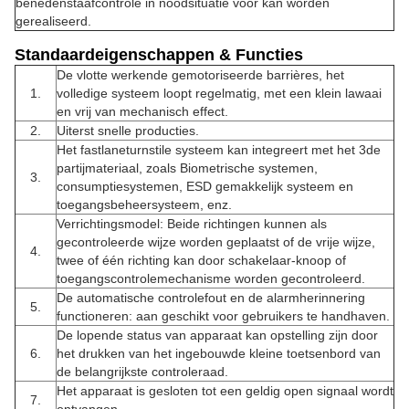
benedenstaafcontrole in noodsituatie voor kan worden
gerealiseerd.
Standaardeigenschappen & Functies
De vlotte werkende gemotoriseerde barrières, het
1.
volledige systeem loopt regelmatig, met een klein lawaai
en vrij van mechanisch effect.
2.
Uiterst snelle producties.
Het fastlaneturnstile systeem kan integreert met het 3de
partijmateriaal, zoals Biometrische systemen,
3.
consumptiesystemen, ESD gemakkelijk systeem en
toegangsbeheersysteem, enz.
Verrichtingsmodel: Beide richtingen kunnen als
gecontroleerde wijze worden geplaatst of de vrije wijze,
4.
twee of één richting kan door schakelaar-knoop of
toegangscontrolemechanisme worden gecontroleerd.
De automatische controlefout en de alarmherinnering
5.
functioneren: aan geschikt voor gebruikers te handhaven.
De lopende status van apparaat kan opstelling zijn door
6.
het drukken van het ingebouwde kleine toetsenbord van
de belangrijkste controleraad.
Het apparaat is gesloten tot een geldig open signaal wordt
7.