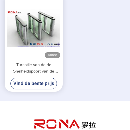
Video
Turnstile van de de
Snelheidspoort van de
ingangscontrole de Poort
Vind de beste prijs
van de het Roestvrije
staalbarrière van de
Luxesnelheid