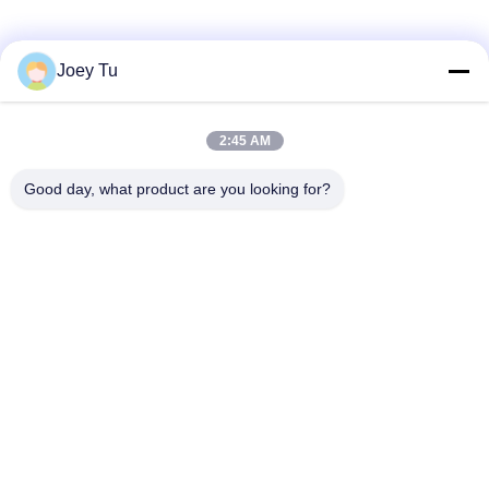
Sociale media
Joey Tu
2:45 AM
Snel contact
Good day, what product are you looking for?
Telefoon
86-755-88853586-8018
E-mail
sales03@szrona.cn
Adres
RONA-Industrieterrein, No.4 Long Xian Rd, Longgang St,
Longgang-District, Shenzhen, China 518116
Privacybeleid
|
Sitemap