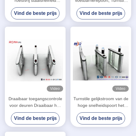
roestvrij staalsnelheid
Voetbarrièrepoort, Turnstile
Plateren van de
Veiligheidssystemen 304
Vind de beste prijs
Vind de beste prijs
Toegangsbeheer het
Roestvrij staal
Multikleur
Video
Video
Draaibaar toegangscontrole
Turnstile gelijkstroom van de
voor deuren Draaibaar hek
hoge snelheidspoort het
Draaibaar hek voor
Beheersysteem van het
Vind de beste prijs
Vind de beste prijs
kantoorgebouwen
Servomotorbezoek voor de
Bankbouw