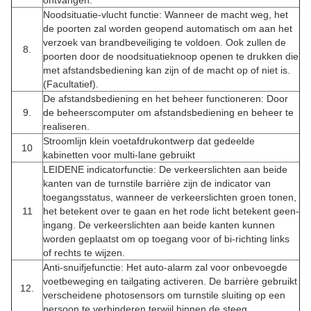
ontvangen.
Noodsituatie-vlucht functie: Wanneer de macht weg, het
de poorten zal worden geopend automatisch om aan het
verzoek van brandbeveiliging te voldoen. Ook zullen de
8.
poorten door de noodsituatieknoop openen te drukken die
met afstandsbediening kan zijn of de macht op of niet is.
(Facultatief).
De afstandsbediening en het beheer functioneren: Door
9.
de beheerscomputer om afstandsbediening en beheer te
realiseren.
Stroomlijn klein voetafdrukontwerp dat gedeelde
10
kabinetten voor multi-lane gebruikt
LEIDENE indicatorfunctie: De verkeerslichten aan beide
kanten van de turnstile barrière zijn de indicator van
toegangsstatus, wanneer de verkeerslichten groen tonen,
11
het betekent over te gaan en het rode licht betekent geen-
ingang. De verkeerslichten aan beide kanten kunnen
worden geplaatst om op toegang voor of bi-richting links
of rechts te wijzen.
Anti-snuifjefunctie: Het auto-alarm zal voor onbevoegde
voetbeweging en tailgating activeren. De barrière gebruikt
12.
verscheidene photosensors om turnstile sluiting op een
persoon te verhinderen terwijl binnen de steeg.