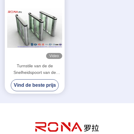
Video
Turnstile van de de
Snelheidspoort van de
ingangscontrole de Poort
Vind de beste prijs
van de het Roestvrije
staalbarrière van de
Luxesnelheid