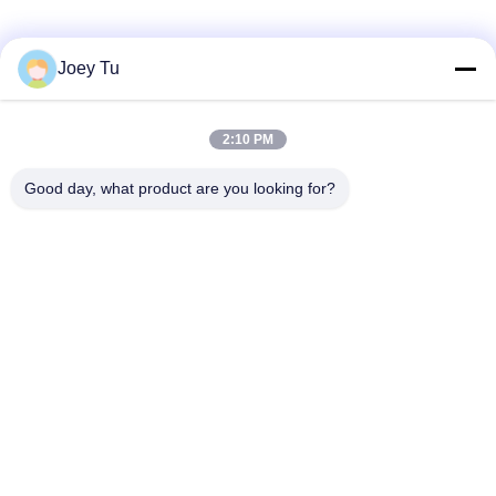
Sociale media
Joey Tu
2:10 PM
Snel contact
Good day, what product are you looking for?
Telefoon
86-755-88853586-8018
E-mail
sales03@szrona.cn
Adres
RONA-Industrieterrein, No.4 Long Xian Rd, Longgang St,
Longgang-District, Shenzhen, China 518116
Privacybeleid
|
Sitemap