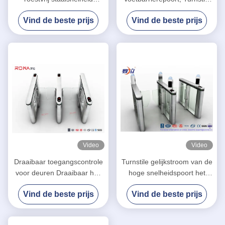
Plateren van de
Veiligheidssystemen 304
Vind de beste prijs
Vind de beste prijs
Toegangsbeheer het
Roestvrij staal
Multikleur
Video
Video
Draaibaar toegangscontrole
Turnstile gelijkstroom van de
voor deuren Draaibaar hek
hoge snelheidspoort het
Draaibaar hek voor
Beheersysteem van het
Vind de beste prijs
Vind de beste prijs
kantoorgebouwen
Servomotorbezoek voor de
Bankbouw