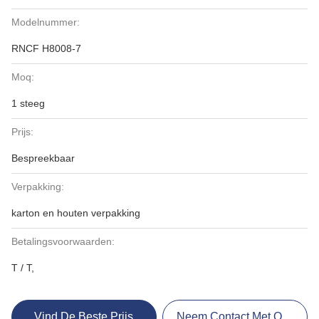
Modelnummer:
RNCF H8008-7
Moq:
1 steeg
Prijs:
Bespreekbaar
Verpakking:
karton en houten verpakking
Betalingsvoorwaarden:
T / T,
Vind De Beste Prijs
Neem Contact Met Ons Op