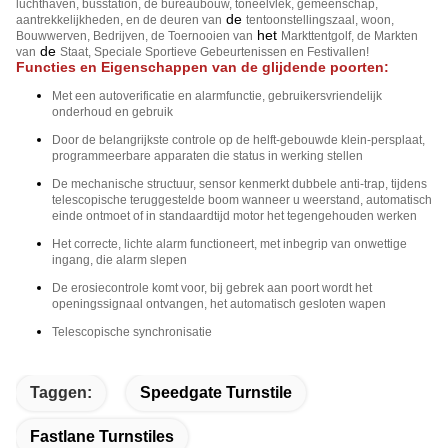
luchthaven, busstation, de bureaubouw, toneelvlek, gemeenschap,
de
aantrekkelijkheden, en de deuren van
tentoonstellingszaal, woon,
het
Bouwwerven, Bedrijven, de Toernooien van
Markttentgolf, de Markten
de
van
Staat, Speciale Sportieve Gebeurtenissen en Festivallen!
Functies en Eigenschappen van de glijdende poorten:
Met een autoverificatie en alarmfunctie, gebruikersvriendelijk
onderhoud en gebruik
Door de belangrijkste controle op de helft-gebouwde klein-persplaat,
programmeerbare apparaten die status in werking stellen
De mechanische structuur, sensor kenmerkt dubbele anti-trap, tijdens
telescopische teruggestelde boom wanneer u weerstand, automatisch
einde ontmoet of in standaardtijd motor het tegengehouden werken
Het correcte, lichte alarm functioneert, met inbegrip van onwettige
ingang, die alarm slepen
De erosiecontrole komt voor, bij gebrek aan poort wordt het
openingssignaal ontvangen, het automatisch gesloten wapen
Telescopische synchronisatie
Taggen:
Speedgate Turnstile
Fastlane Turnstiles