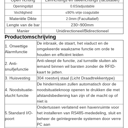
Open richting
Eenrichtings en tweerichtings (facultatief)
Openingstijd
0.6S/adjustable
Vochtigheid
≤90% vrije coagulatie
Materiële Dikte
Facultatief
2.0mm (
)
Lengte van de bar
230~900mm
Manier
Unidirectioneel/Bidirectioneel
Productomschrijving
De inbraak, de staart, het viaduct en de
1. Onwettige
omgekeerde waakzame functie om orde te
Alarmfunctie
houden en efficiënt leiden
Anti-sleept de functie, zal turnstile sluiten als
2. Anti-
iemand binnen wil barsten zonder de RFID-
snuifjefunctie
kaart te jatten.
3. Huisvesting
304 roestvrij staal (Licht Draadtrekkentype)
De hindernissen zullen automatisch door de
4. Noodsituatie-
noodsituatieknoop openen te drukken die met
vlucht functie
afstandsbediening kan zijn of de macht op of
niet is
Ondertussen verlatend een havenruimte voor
5.Standard I/O-
het installeren van RS485-mededeling, sluit en
poort
beheer de geïntegreerde systemen door verre
PC aan