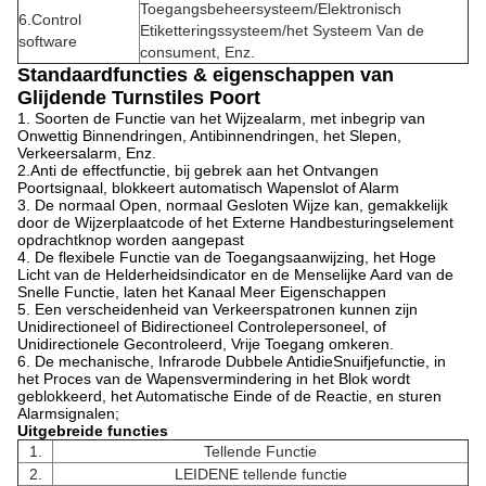
Toegangsbeheersysteem/Elektronisch
6.Control
Etiketteringssysteem/het Systeem Van de
software
consument, Enz.
Standaardfuncties & eigenschappen van
Glijdende Turnstiles Poort
1. Soorten de Functie van het Wijzealarm, met inbegrip van
Onwettig Binnendringen, Antibinnendringen, het Slepen,
Verkeersalarm, Enz.
2.Anti de effectfunctie, bij gebrek aan het Ontvangen
Poortsignaal, blokkeert automatisch Wapenslot of Alarm
3. De normaal Open, normaal Gesloten Wijze kan, gemakkelijk
door de Wijzerplaatcode of het Externe Handbesturingselement
opdrachtknop worden aangepast
4. De flexibele Functie van de Toegangsaanwijzing, het Hoge
Licht van de Helderheidsindicator en de Menselijke Aard van de
Snelle Functie, laten het Kanaal Meer Eigenschappen
5. Een verscheidenheid van Verkeerspatronen kunnen zijn
Unidirectioneel of Bidirectioneel Controlepersoneel, of
Unidirectionele Gecontroleerd, Vrije Toegang omkeren.
6. De mechanische, Infrarode Dubbele AntidieSnuifjefunctie, in
het Proces van de Wapensvermindering in het Blok wordt
geblokkeerd, het Automatische Einde of de Reactie, en sturen
Alarmsignalen;
Uitgebreide functies
1.
Tellende Functie
2.
LEIDENE tellende functie