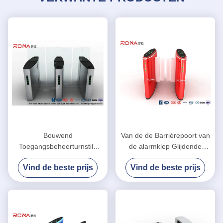
Bouwend
Van de de Barrièrepoort van
Toegangsbeheerturnstile
de alarmklep Glijdende
Klepbarrière Automatisch
Turnstile van de de
Vind de beste prijs
Vind de beste prijs
met het Oppoetsen
Veiligheidspassage met de
Oppervlakte
Sensor van IRL