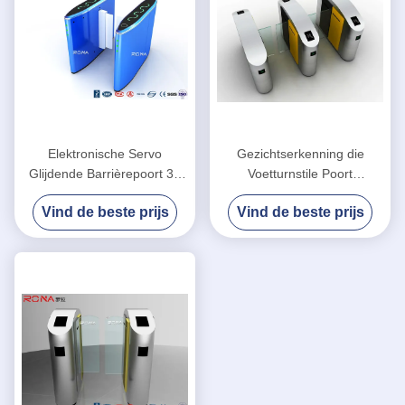
Elektronische Servo
Gezichtserkenning die
Glijdende Barrièrepoort 30
Voetturnstile Poort
Personen/Min de
IC/identiteitskaart-
Vind de beste prijs
Vind de beste prijs
Klantenontwerp van de
Identificatie glijden
Doorgangssnelheid