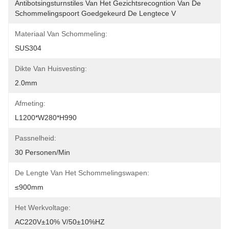
Antibotsingsturnstiles Van Het Gezichtsrecogntion Van De 
Schommelingspoort Goedgekeurd De Lengtece V
Materiaal Van Schommeling:
SUS304
Dikte Van Huisvesting:
2.0mm
Afmeting:
L1200*W280*H990
Passnelheid:
30 Personen/min
De Lengte Van Het Schommelingswapen:
≤900mm
Het Werkvoltage:
AC220V±10% V/50±10%HZ