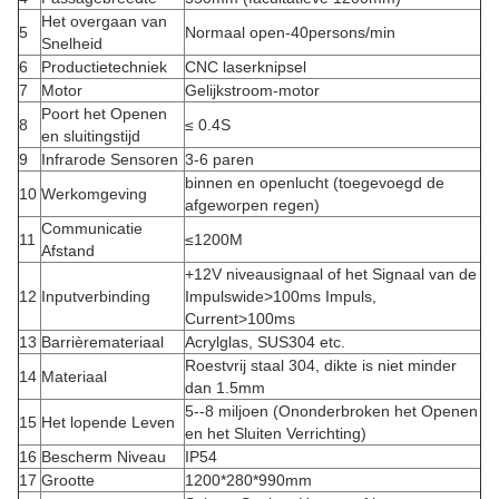
Het overgaan van
5
Normaal open-40persons/min
Snelheid
6
Productietechniek
CNC laserknipsel
7
Motor
Gelijkstroom-motor
Poort het Openen
8
≤ 0.4S
en sluitingstijd
9
Infrarode Sensoren
3-6 paren
binnen en openlucht (toegevoegd de
10
Werkomgeving
afgeworpen regen)
Communicatie
11
≤1200M
Afstand
+12V niveausignaal of het Signaal van de
12
Inputverbinding
Impulswide>100ms Impuls,
Current>100ms
13
Barrièremateriaal
Acrylglas, SUS304 etc.
Roestvrij staal 304, dikte is niet minder
14
Materiaal
dan 1.5mm
5--8 miljoen (Ononderbroken het Openen
15
Het lopende Leven
en het Sluiten Verrichting)
16
Bescherm Niveau
IP54
17
Grootte
1200*280*990mm