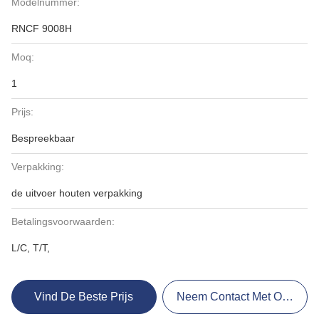
Modelnummer:
RNCF 9008H
Moq:
1
Prijs:
Bespreekbaar
Verpakking:
de uitvoer houten verpakking
Betalingsvoorwaarden:
L/C, T/T,
Vind De Beste Prijs
Neem Contact Met Ons Op