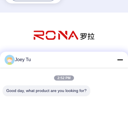
Sociale media
Joey Tu
2:52 PM
Snel contact
Good day, what product are you looking for?
Telefoon
86-755-88853586-8018
E-mail
sales03@szrona.cn