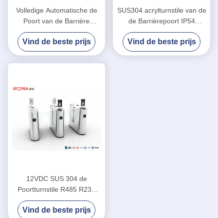
Volledige Automatische de
SUS304 acrylturnstile van de
Poort van de Barrière
de Barrièrepoort IP54
Binnensnelheid Nieuwe de
DC24V van de
Vind de beste prijs
Vind de beste prijs
bouw Voetturnstile Poort met
Glasschommeling
Servomotor
Barrièrepoort
12VDC SUS 304 de
Poortturnstile R485 R232
van de Klepbarrière met
Vind de beste prijs
Gezichtserkenning