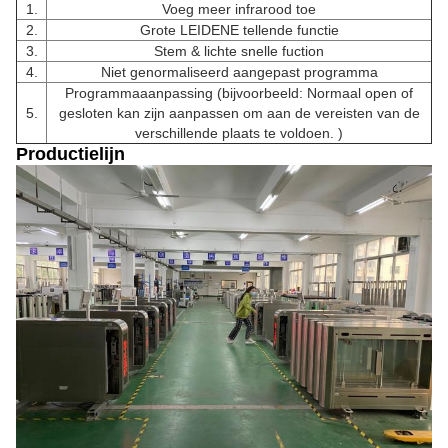
1.
Voeg meer infrarood toe
2.
Grote LEIDENE tellende functie
3.
Stem & lichte snelle fuction
4.
Niet genormaliseerd aangepast programma
Programmaaanpassing (bijvoorbeeld: Normaal open of
5.
gesloten kan zijn aanpassen om aan de vereisten van de
verschillende plaats te voldoen. )
Productielijn