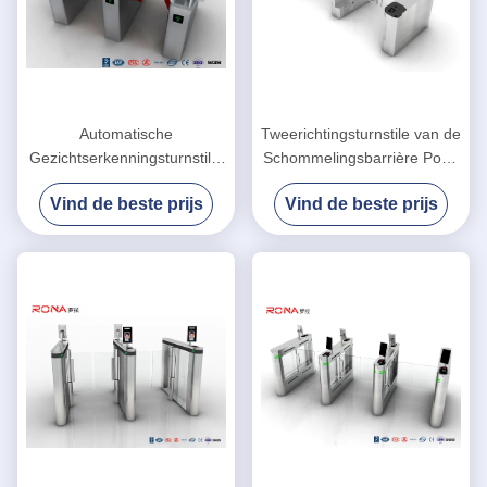
Automatische
Tweerichtingsturnstile van de
Gezichtserkenningsturnstile,
Schommelingsbarrière Poort
Snelle de Barrièrepoort van
met Gezichtserkenning
Vind de beste prijs
Vind de beste prijs
de Steeg Intrekbare Klep