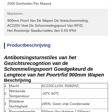
2000 Eenheden Per Maand
Markeren:
900mm Poort Van De Wapen De Voetschommeling
, 
AC220V Voet De Schommelingspoort Van RFID
, 
Het Roestvrije Staalturnstiles Van 0.4S IP54
Productbeschrijving
Antibotsingsturnstiles van het
Gezichtsrecogntion van de
Schommelingspoort Goedgekeurd de
Lengtece van het Poortrfid 900mm Wapen
Beschrijving
1
Macht
AC220C±10V, 50/60HZ;
Werkende
2
-20℃-60℃
Temperatuur
Relatieve
3
≤95%, Geen vrije Condensatie
Vochtigheid
4
Passagebreedte
550mm (facultatieve 1200mm)