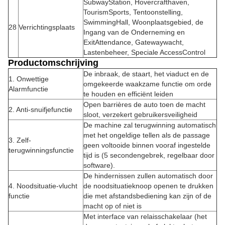
SubwayStation, Hovercrafthaven,
TourismSports, Tentoonstelling,
SwimmingHall, Woonplaatsgebied, de
28
Verrichtingsplaats
Ingang van de Onderneming en
ExitAttendance, Gatewaywacht,
Lastenbeheer, Speciale AccessControl
Productomschrijving
De inbraak, de staart, het viaduct en de
1. Onwettige
omgekeerde waakzame functie om orde
Alarmfunctie
te houden en efficiënt leiden
Open barrières de auto toen de macht
2. Anti-snuifjefunctie
sloot, verzekert gebruikersveiligheid
De machine zal terugwinning automatisch
met het ongeldige tellen als de passage
3. Zelf-
geen voltooide binnen vooraf ingestelde
terugwinningsfunctie
tijd is (5 secondengebrek, regelbaar door
software).
De hindernissen zullen automatisch door
4. Noodsituatie-vlucht
de noodsituatieknoop openen te drukken
functie
die met afstandsbediening kan zijn of de
macht op of niet is
Met interface van relaisschakelaar (het