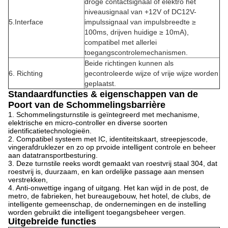
droge contactsignaal of elektro het
niveausignaal van +12V of DC12V-
5.Interface
impulssignaal van impulsbreedte ≥
100ms, drijven huidige ≥ 10mA),
compatibel met allerlei
toegangscontrolemechanismen.
Beide richtingen kunnen als
6. Richting
gecontroleerde wijze of vrije wijze worden
geplaatst.
Standaardfuncties & eigenschappen van de
Poort van de Schommelingsbarrière
1. Schommelingsturnstile is geïntegreerd met mechanisme,
elektrische en micro-controller en diverse soorten
identificatietechnologieën.
2. Compatibel systeem met IC, identiteitskaart, streepjescode,
vingerafdruklezer en zo op prvoide intelligent controle en beheer
aan datatransportbesturing.
3. Deze turnstile reeks wordt gemaakt van roestvrij staal 304, dat
roestvrij is, duurzaam, en kan ordelijke passage aan mensen
verstrekken,
4. Anti-onwettige ingang of uitgang. Het kan wijd in de post, de
metro, de fabrieken, het bureaugebouw, het hotel, de clubs, de
intelligente gemeenschap, de ondernemingen en de instelling
worden gebruikt die intelligent toegangsbeheer vergen.
Uitgebreide functies