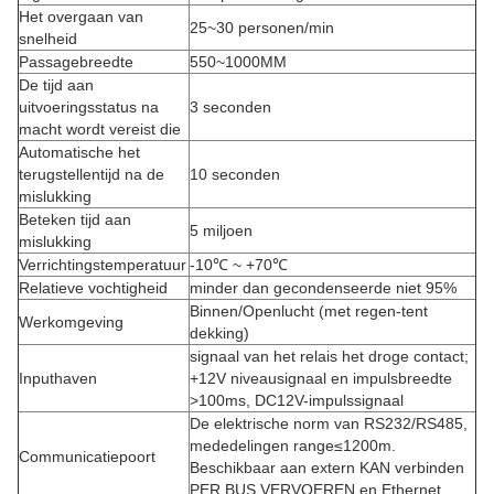
Het overgaan van
25~30 personen/min
snelheid
Passagebreedte
550~1000MM
De tijd aan
uitvoeringsstatus na
3 seconden
macht wordt vereist die
Automatische het
terugstellentijd na de
10 seconden
mislukking
Beteken tijd aan
5 miljoen
mislukking
Verrichtingstemperatuur
-10℃ ~ +70℃
Relatieve vochtigheid
minder dan gecondenseerde niet 95%
Binnen/Openlucht (met regen-tent
Werkomgeving
dekking)
signaal van het relais het droge contact;
Inputhaven
+12V niveausignaal en impulsbreedte
>100ms, DC12V-impulssignaal
De elektrische norm van RS232/RS485,
mededelingen range≤1200m.
Communicatiepoort
Beschikbaar aan extern KAN verbinden
PER BUS VERVOEREN en Ethernet