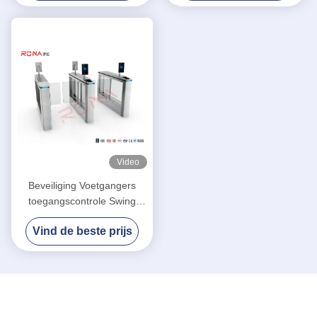
Video
Beveiliging Voetgangers
toegangscontrole Swing
Gate Turnstile Met
Vind de beste prijs
gezichtsherkenning met 6
paar sensoren