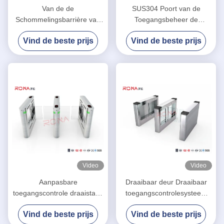
Van de de
SUS304 Poort van de
Schommelingsbarrière van
Toegangsbeheer de
RFID Biometrische van de
Voetbarrière met Stem Licht
Vind de beste prijs
Vind de beste prijs
de Poortbank Turnstile van
Alarm
het de BrugToegangsbeheer
Video
Video
Aanpasbare
Draaibaar deur Draaibaar
toegangscontrole draaistang
toegangscontrolesysteem
voor 900-1000 mm
Arm Swing Barrier Gates For
Vind de beste prijs
Vind de beste prijs
passagierslengte
Bank