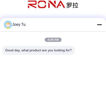
Sociale media
Joey Tu
4:29 AM
Snel contact
Good day, what product are you looking for?
Telefoon
86-755-88853586-8018
E-mail
sales03@szrona.cn
Adres
RONA-Industrieterrein, No.4 Long Xian Rd, Longgang St,
Longgang-District, Shenzhen, China 518116