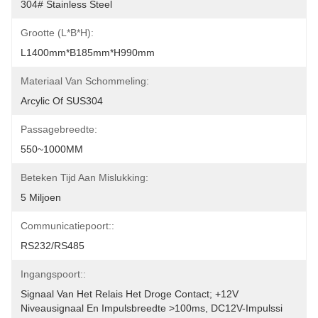
304# Stainless Steel
Grootte (L*B*H):
L1400mm*B185mm*H990mm
Materiaal Van Schommeling:
Arcylic Of SUS304
Passagebreedte:
550~1000MM
Beteken Tijd Aan Mislukking:
5 Miljoen
Communicatiepoort::
RS232/RS485
Ingangspoort::
Signaal Van Het Relais Het Droge Contact; +12V 
Niveausignaal En Impulsbreedte >100ms, DC12V-Impulssi