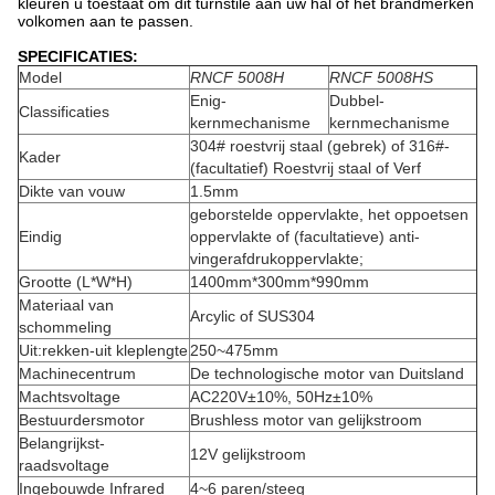
kleuren u toestaat om dit turnstile aan uw hal of het brandmerken
volkomen aan te passen.
SPECIFICATIES:
Model
RNCF 5008H
RNCF 5008HS
Enig-
Dubbel-
Classificaties
kernmechanisme
kernmechanisme
304# roestvrij staal (gebrek) of 316#-
Kader
(facultatief) Roestvrij staal of Verf
Dikte van vouw
1.5mm
geborstelde oppervlakte, het oppoetsen
Eindig
oppervlakte of (facultatieve) anti-
vingerafdrukoppervlakte;
Grootte (L*W*H)
1400mm*300mm*990mm
Materiaal van
Arcylic of SUS304
schommeling
Uit:rekken-uit kleplengte
250~475mm
Machinecentrum
De technologische motor van Duitsland
Machtsvoltage
AC220V±10%, 50Hz±10%
Bestuurdersmotor
Brushless motor van gelijkstroom
Belangrijkst-
12V gelijkstroom
raadsvoltage
Ingebouwde Infrared
4~6 paren/steeg