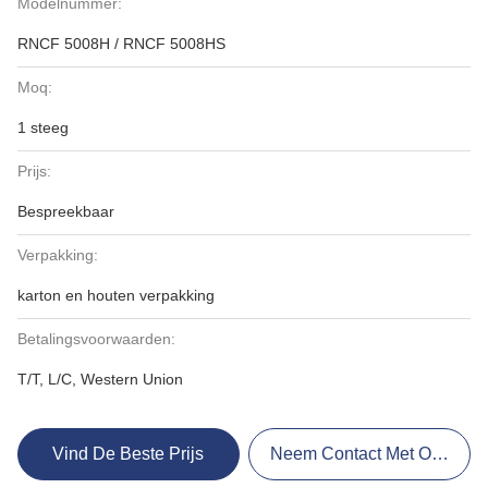
Modelnummer:
RNCF 5008H / RNCF 5008HS
Moq:
1 steeg
Prijs:
Bespreekbaar
Verpakking:
karton en houten verpakking
Betalingsvoorwaarden:
T/T, L/C, Western Union
Vind De Beste Prijs
Neem Contact Met Ons Op