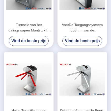
Turnstile van het
VoetDe Toegangssysteem
dalingswapen Muntstuk In
550mm van de
werking gestelde
Toegangsbeheerdriepoot de
Vind de beste prijs
Vind de beste prijs
Veiligheidspoorten met
Zilveren Kleur van de
Betrouwbare
Passagebreedte
Ingangsoplossing
Halve Turnstile van de
Driepoot Voetturnstile Poort,