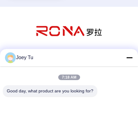
Sociale media
Joey Tu
7:18 AM
Snel contact
Good day, what product are you looking for?
Telefoon
86-755-88853586-8018
E-mail
sales03@szrona.cn
Adres