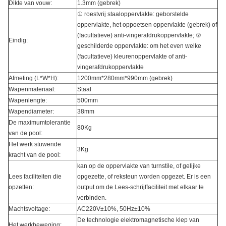
Dikte van vouw:
1.3mm (gebrek)
① roestvrij staaloppervlakte: geborstelde
oppervlakte, het oppoetsen oppervlakte (gebrek) of
(facultatieve) anti-vingerafdrukoppervlakte; ②
Eindig:
geschilderde oppervlakte: om het even welke
(facultatieve) kleurenoppervlakte of anti-
vingerafdrukoppervlakte
Afmeting (L*W*H):
1200mm*280mm*990mm (gebrek)
Wapenmateriaal:
Staal
Wapenlengte:
500mm
Wapendiameter:
38mm
De maximumtolerantie
80Kg
van de pool:
Het werk stuwende
3Kg
kracht van de pool:
kan op de oppervlakte van turnstile, of gelijke
Lees faciliteiten die
opgezette, of reksteun worden opgezet. Er is een
opzetten:
output om de Lees-schrijffaciliteit met elkaar te
verbinden.
Machtsvoltage:
AC220V±10%, 50Hz±10%
De technologie elektromagnetische klep van
Het werkbeweging: