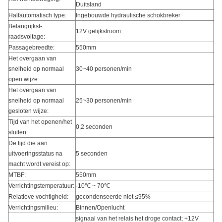
Duitsland
Halfautomatisch type:
Ingebouwde hydraulische schokbreker
Belangrijkst-
12V gelijkstroom
raadsvoltage:
Passagebreedte:
550mm
Het overgaan van
snelheid op normaal
30~40 personen/min
open wijze:
Het overgaan van
snelheid op normaal
25~30 personen/min
gesloten wijze:
Tijd van het openen/het
0,2 seconden
sluiten:
De tijd die aan
uitvoeringsstatus na
5 seconden
macht wordt vereist op:
MTBF:
550mm
Verrichtingstemperatuur:
-10℃ ~ 70℃
Relatieve vochtigheid:
gecondenseerde niet ≤95%
Verrichtingsmilieu:
Binnen/Openlucht
signaal van het relais het droge contact; +12V