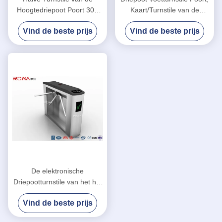
Hoogtedriepoot Poort 304
Kaart/Turnstile van de
Beide Roestvrij staal
Vingerafdruk Half Hoogte
Vind de beste prijs
Vind de beste prijs
Richtingrfid-Kaartlezer
Toegangsbeheer
De elektronische
Driepootturnstile van het het
Toegangsbeheersysteem
Vind de beste prijs
van de Poortveiligheid
Regelbare Openingstijd