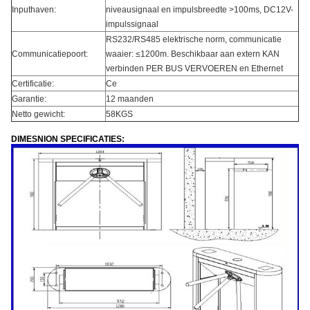
Inputhaven:
niveausignaal en impulsbreedte >100ms, DC12V-
impulssignaal
RS232/RS485 elektrische norm, communicatie
Communicatiepoort:
waaier: ≤1200m. Beschikbaar aan extern KAN
verbinden PER BUS VERVOEREN en Ethernet
Certificatie:
Ce
Garantie:
12 maanden
Netto gewicht:
58KGS
DIMESNION SPECIFICATIES: