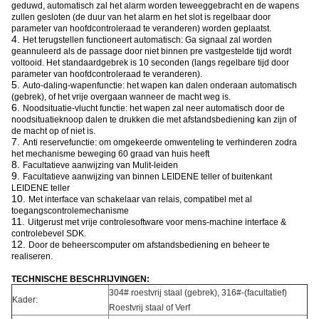
geduwd, automatisch zal het alarm worden teweeggebracht en de wapens
zullen gesloten (de duur van het alarm en het slot is regelbaar door
parameter van hoofdcontroleraad te veranderen) worden geplaatst.
4.
Het terugstellen functioneert automatisch: Ga signaal zal worden
geannuleerd als de passage door niet binnen pre vastgestelde tijd wordt
voltooid. Het standaardgebrek is 10 seconden (langs regelbare tijd door
parameter van hoofdcontroleraad te veranderen).
5.
Auto-daling-wapenfunctie: het wapen kan dalen onderaan automatisch
(gebrek), of het vrije overgaan wanneer de macht weg is.
6.
Noodsituatie-vlucht functie: het wapen zal neer automatisch door de
noodsituatieknoop dalen te drukken die met afstandsbediening kan zijn of
de macht op of niet is.
7.
Anti reservefunctie: om omgekeerde omwenteling te verhinderen zodra
het mechanisme beweging 60 graad van huis heeft
8.
Facultatieve aanwijzing van Mulit-leiden
9.
Facultatieve aanwijzing van binnen LEIDENE teller of buitenkant
LEIDENE teller
10.
Met interface van schakelaar van relais, compatibel met al
toegangscontrolemechanisme
11.
Uitgerust met vrije controlesoftware voor mens-machine interface &
controlebevel SDK.
12.
Door de beheerscomputer om afstandsbediening en beheer te
realiseren.
TECHNISCHE BESCHRIJVINGEN:
304# roestvrij staal (gebrek), 316#-(facultatief)
Kader:
Roestvrij staal of Verf