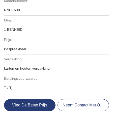
Modelnummer:
RNCF638
Moq:
1 EENHEID
Prijs:
Bespreekbaar
Verpakking:
karton en houten verpakking
Betalingsvoorwaarden:
T / T,
Vind De Beste Prijs
Neem Contact Met Ons Op