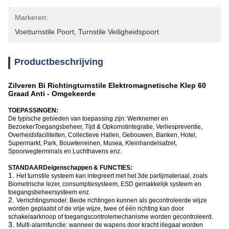
Markeren:
Voetturnstile Poort
, 
Turnstile Veiligheidspoort
Productbeschrijving
Zilveren Bi Richtingturnstile Elektromagnetische Klep 60
Graad Anti - Omgekeerde
TOEPASSINGEN:
De typische gebieden van toepassing zijn: Werknemer en
BezoekerToegangsbeheer, Tijd & Opkomstintegratie, Verliespreventie,
Overheidsfaciliteiten, Collectieve Hallen, Gebouwen, Banken, Hotel,
Supermarkt, Park, Bouwterreinen, Musea, Kleinhandelsafzet,
Spoorwegterminals en Luchthavens enz.
STANDAARDeigenschappen & FUNCTIES:
1.
Het turnstile systeem kan integreert met het 3de partijmateriaal, zoals
Biometrische lezer, consumptiesysteem, ESD gemakkelijk systeem en
toegangsbeheersysteem enz.
2.
Verrichtingsmodel: Beide richtingen kunnen als gecontroleerde wijze
worden geplaatst of de vrije wijze, twee of één richting kan door
schakelaarknoop of toegangscontrolemechanisme worden gecontroleerd.
3.
Multi-alarmfunctie: wanneer de wapens door kracht illegaal worden