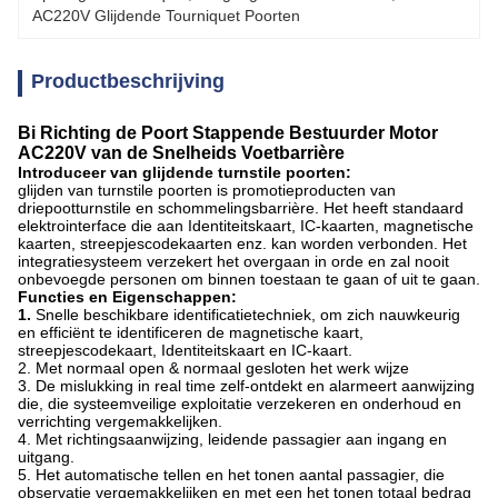
AC220V Glijdende Tourniquet Poorten
Productbeschrijving
Bi Richting de Poort Stappende Bestuurder Motor
AC220V van de Snelheids Voetbarrière
Introduceer van glijdende turnstile poorten:
glijden van turnstile poorten is promotieproducten van
driepootturnstile en schommelingsbarrière. Het heeft standaard
elektrointerface die aan Identiteitskaart, IC-kaarten, magnetische
kaarten, streepjescodekaarten enz. kan worden verbonden. Het
integratiesysteem verzekert het overgaan in orde en zal nooit
onbevoegde personen om binnen toestaan te gaan of uit te gaan.
Functies en Eigenschappen:
1.
Snelle beschikbare identificatietechniek, om zich nauwkeurig
en efficiënt te identificeren de magnetische kaart,
streepjescodekaart, Identiteitskaart en IC-kaart.
2. Met normaal open & normaal gesloten het werk wijze
3. De mislukking in real time zelf-ontdekt en alarmeert aanwijzing
die, die systeemveilige exploitatie verzekeren en onderhoud en
verrichting vergemakkelijken.
4. Met richtingsaanwijzing, leidende passagier aan ingang en
uitgang.
5. Het automatische tellen en het tonen aantal passagier, die
observatie vergemakkelijken en met een het tonen totaal bedrag