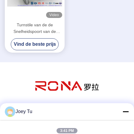
Video
Turnstile van de de
Snelheidspoort van de
ingangscontrole de Poort
Vind de beste prijs
van de het Roestvrije
staalbarrière van de
Luxesnelheid
Sociale media
Joey Tu
3:41 PM