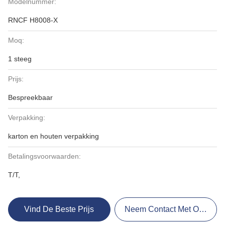
Modelnummer:
RNCF H8008-X
Moq:
1 steeg
Prijs:
Bespreekbaar
Verpakking:
karton en houten verpakking
Betalingsvoorwaarden:
T/T,
Vind De Beste Prijs
Neem Contact Met Ons Op