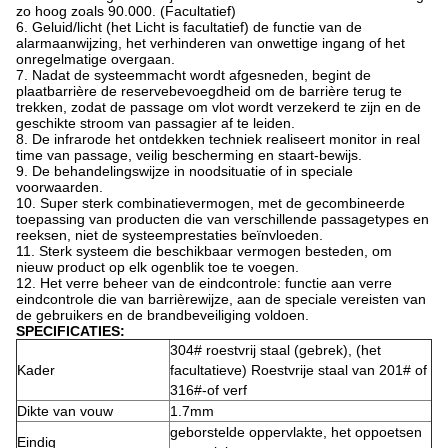
zo hoog zoals 90.000. (Facultatief)
6. Geluid/licht (het Licht is facultatief) de functie van de
alarmaanwijzing, het verhinderen van onwettige ingang of het
onregelmatige overgaan.
7. Nadat de systeemmacht wordt afgesneden, begint de
plaatbarrière de reservebevoegdheid om de barrière terug te
trekken, zodat de passage om vlot wordt verzekerd te zijn en de
geschikte stroom van passagier af te leiden.
8. De infrarode het ontdekken techniek realiseert monitor in real
time van passage, veilig bescherming en staart-bewijs.
9. De behandelingswijze in noodsituatie of in speciale
voorwaarden.
10. Super sterk combinatievermogen, met de gecombineerde
toepassing van producten die van verschillende passagetypes en
reeksen, niet de systeemprestaties beïnvloeden.
11. Sterk systeem die beschikbaar vermogen besteden, om
nieuw product op elk ogenblik toe te voegen.
12. Het verre beheer van de eindcontrole: functie aan verre
eindcontrole die van barrièrewijze, aan de speciale vereisten van
de gebruikers en de brandbeveiliging voldoen.
SPECIFICATIES:
304# roestvrij staal (gebrek), (het
Kader
facultatieve) Roestvrije staal van 201# of
316#-of verf
Dikte van vouw
1.7mm
geborstelde oppervlakte, het oppoetsen
Eindig