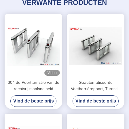
VERWANTE PRODUCTEN
Video
304 de Poortturnstile van de
Geautomatiseerde
roestvrij staalsnelheid
Voetbarrièrepoort, Turnstile
Plateren van de
Veiligheidssystemen 304
Vind de beste prijs
Vind de beste prijs
Toegangsbeheer het
Roestvrij staal
Multikleur