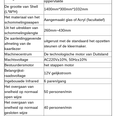
oppervlakte
De grootte van Shell
1400mm*300mm*1032mm
(L*W*H)
Het materiaal van het
Aangemaakt glas of Acryl (facultatief)
schommelingswapen
Uit het uitrekken van
260mm~430mm
schommelingslengte
De aanleidinggevende
uitgerust met de standaard het opzetten
afmeting van de
steunen of de kleermaker.
kaartlezer
Machinecentrum
De technologische motor van Duitsland
Machtsvoltage
AC220V±10%, 50Hz±10%
Bestuurdersmotor
het stappen motor
Belangrijkst-
12V gelijkstroom
raadsvoltage
Ingebouwde Infrared
6 paren/gang
Het overgaan van
snelheid op normaal
50 personen/min
open wijze
Het overgaan van
snelheid op normaal
40 personen/min
gesloten wijze