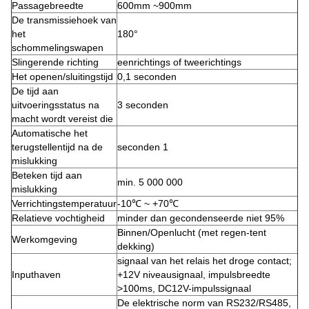
Passagebreedte
600mm ~900mm
De transmissiehoek van
het
180°
schommelingswapen
Slingerende richting
eenrichtings of tweerichtings
Het openen/sluitingstijd
0,1 seconden
De tijd aan
uitvoeringsstatus na
3 seconden
macht wordt vereist die
Automatische het
terugstellentijd na de
seconden 1
mislukking
Beteken tijd aan
min. 5 000 000
mislukking
Verrichtingstemperatuur
-10℃ ~ +70℃
Relatieve vochtigheid
minder dan gecondenseerde niet 95%
Binnen/Openlucht (met regen-tent
Werkomgeving
dekking)
signaal van het relais het droge contact;
Inputhaven
+12V niveausignaal, impulsbreedte
>100ms, DC12V-impulssignaal
De elektrische norm van RS232/RS485,