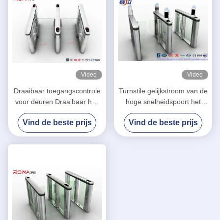
Video
Video
Draaibaar toegangscontrole
Turnstile gelijkstroom van de
voor deuren Draaibaar hek
hoge snelheidspoort het
Draaibaar hek voor
Beheersysteem van het
Vind de beste prijs
Vind de beste prijs
kantoorgebouwen
Servomotorbezoek voor de
Bankbouw