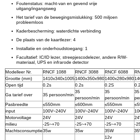
Foutenstatus: macht-van en gevend vrije
uitgang/ingangsweg
Het tarief van de bewegingsmislukking: 500 miljoen
probleemloos
Kaderbescherming: waterdichte verbinding
De plaats van de kaartlezer: 4
Installatie en onderhoudstoegang: 1
Facultatief: IC/ID lezer, streepjescodelezer, andere R/W-
materiaal, UPS en infrarode detector
Modelleer Nr.
RNCF 1088
RNCF 3088
RNCF 6088
RN
Grootte (mm)
1410x340x1005
1400x350x980
1400x280x980
14
Open tijd
0.2s
0.2s
0.2S
0.
35
35
35
Ga tarief over
35 persoon/min
persoon/min
persoon/min
pe
Pasbreedte
≤550mm
≤600mm
≤550mm
≤
input
100V~240V
100V~240V
100V~240V
10
Motorvoltage
24V
24V
24V
24
milieu
-25~+70
-25~+70
-25~+70
-2
Machtsconsumptie
35w
35w
35W
3
12v