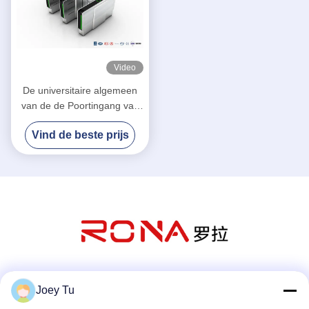
Video
De universitaire algemeen
van de de Poortingang van
de Klepbarrière Turnstiles
Vind de beste prijs
van de de Barrièrepoort
Lezer van de
Gezichtsrecogntion/Kaart
Sociale media
Joey Tu