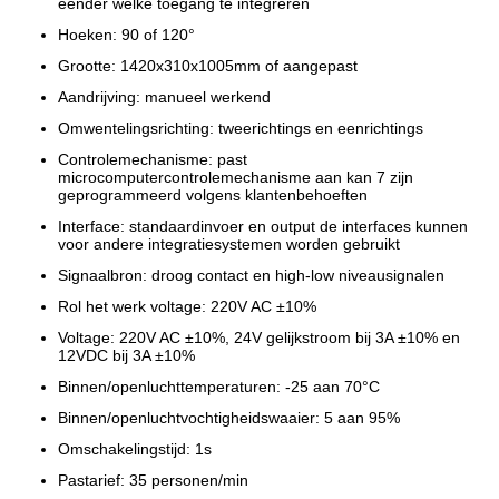
eender welke toegang te integreren
Hoeken: 90 of 120°
Grootte: 1420x310x1005mm of aangepast
Aandrijving: manueel werkend
Omwentelingsrichting: tweerichtings en eenrichtings
Controlemechanisme: past
microcomputercontrolemechanisme aan kan 7 zijn
geprogrammeerd volgens klantenbehoeften
Interface: standaardinvoer en output de interfaces kunnen
voor andere integratiesystemen worden gebruikt
Signaalbron: droog contact en high-low niveausignalen
Rol het werk voltage: 220V AC ±10%
Voltage: 220V AC ±10%, 24V gelijkstroom bij 3A ±10% en
12VDC bij 3A ±10%
Binnen/openluchttemperaturen: -25 aan 70°C
Binnen/openluchtvochtigheidswaaier: 5 aan 95%
Omschakelingstijd: 1s
Pastarief: 35 personen/min