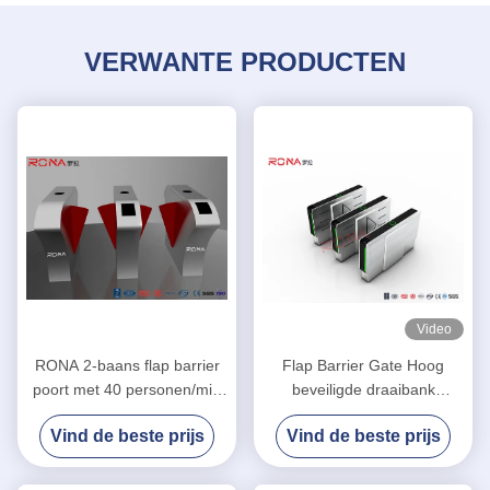
VERWANTE PRODUCTEN
Video
RONA 2-baans flap barrier
Flap Barrier Gate Hoog
poort met 40 personen/min
beveiligde draaibank
doorgangssnelheid, 304
toegangssystemen
Vind de beste prijs
Vind de beste prijs
roestvrijstalen constructie en
Taillehoogte Draaibank
bidirectionele
550mm Doorgang breedte
toegangscontrole