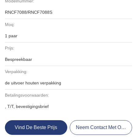
Modelnummer:
RNCF7088/RNCF7088S
Moq:
1 paar
Prijs:
Bespreekbaar
Verpakking:
de uitvoer houten verpakking
Betalingsvoorwaarden:
, T/T, bevestigingsbrief
Vind De Beste Prijs
Neem Contact Met Ons Op