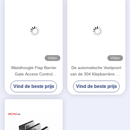
Video
Video
Waisthoogte Flap Barrier
De automatische Voetpoort
Gate Access Control
van de 304 Klepbarrière met
Barcode Flap Barrier
Servomotor 900mm Breedte
Vind de beste prijs
Vind de beste prijs
Draaien voor Museum