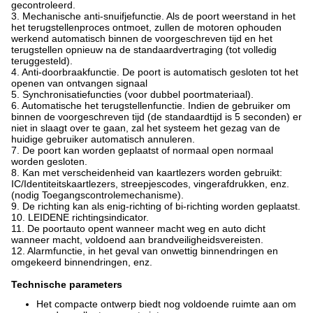
gecontroleerd.
3. Mechanische anti-snuifjefunctie. Als de poort weerstand in het
het terugstellenproces ontmoet, zullen de motoren ophouden
werkend automatisch binnen de voorgeschreven tijd en het
terugstellen opnieuw na de standaardvertraging (tot volledig
teruggesteld).
4. Anti-doorbraakfunctie. De poort is automatisch gesloten tot het
openen van ontvangen signaal
5. Synchronisatiefuncties (voor dubbel poortmateriaal).
6. Automatische het terugstellenfunctie. Indien de gebruiker om
binnen de voorgeschreven tijd (de standaardtijd is 5 seconden) er
niet in slaagt over te gaan, zal het systeem het gezag van de
huidige gebruiker automatisch annuleren.
7. De poort kan worden geplaatst of normaal open normaal
worden gesloten.
8. Kan met verscheidenheid van kaartlezers worden gebruikt:
IC/Identiteitskaartlezers, streepjescodes, vingerafdrukken, enz.
(nodig Toegangscontrolemechanisme).
9. De richting kan als enig-richting of bi-richting worden geplaatst.
10. LEIDENE richtingsindicator.
11. De poortauto opent wanneer macht weg en auto dicht
wanneer macht, voldoend aan brandveiligheidsvereisten.
12. Alarmfunctie, in het geval van onwettig binnendringen en
omgekeerd binnendringen, enz.
Technische parameters
Het compacte ontwerp biedt nog voldoende ruimte aan om